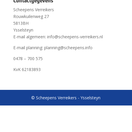
Contactgegevens
Scheepens Verreikers
Rouwkuilenweg 27
5813BH
Ysselsteyn
E-mail algemeen: info@scheepens-verreikers.nl
E-mail planning: planning@scheepens.info
0478 – 700 575
KvK 62183893
© Scheepens Verreikers - Ysselsteyn