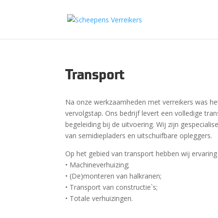
Transport
Na onze werkzaamheden met verreikers was het 
vervolgstap. Ons bedrijf levert een volledige tra
begeleiding bij de uitvoering. Wij zijn gespecia
van semidiepladers en uitschuifbare opleggers.
Op het gebied van transport hebben wij ervaring 
• Machineverhuizing;
• (De)monteren van halkranen;
• Transport van constructie`s;
• Totale verhuizingen.