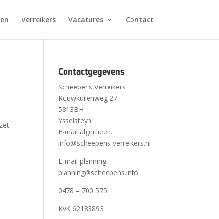
nen
Verreikers
Vacatures
Contact
Contactgegevens
Scheepens Verreikers
Rouwkuilenweg 27
5813BH
Ysselsteyn
nzet
E-mail algemeen:
info@scheepens-verreikers.nl
E-mail planning:
planning@scheepens.info
0478 – 700 575
KvK 62183893