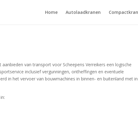
Home
Autolaadkranen
Compactkra
aanbieden van transport voor Scheepens Verreikers een logische
nsportservice inclusief vergunningen, ontheffingen en eventuele
liseerd in het vervoer van bouwmachines in binnen- en buitenland met i
in: